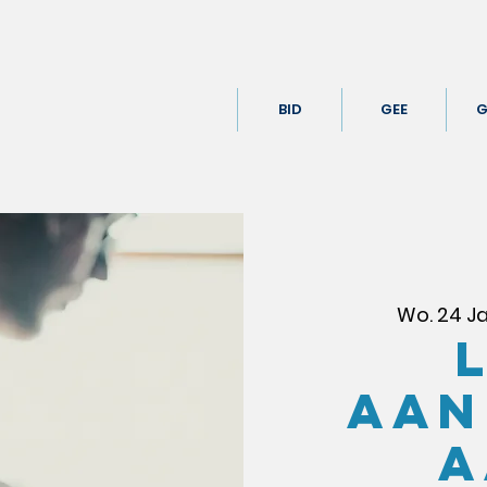
BID
GEE
G
Wo. 24 Ja
AAN
A