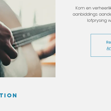
Kom en verheerlik
aanbiddings aande
lofprysing w
Re
A
tion