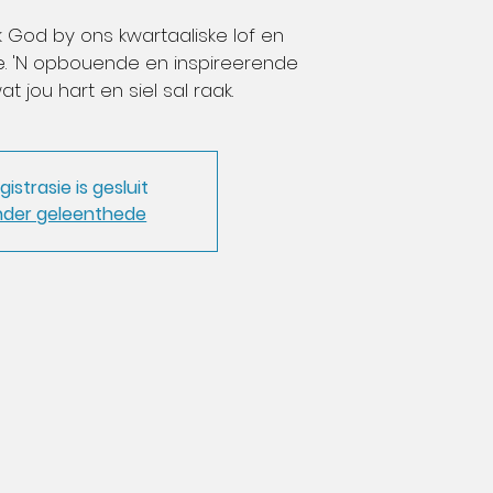
 God by ons kwartaaliske lof en
. 'N opbouende en inspireerende
at jou hart en siel sal raak.
gistrasie is gesluit
nder geleenthede