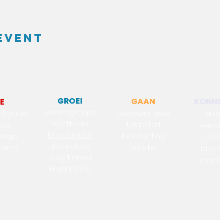
event
GROEI
GAAN
KONNE
E
Lewensgroepe
Gebeurtenisse
Tuis
e Bydrae
Preekreeks
Jum
pStart
ekte
Wie o
KingdomKids
Kerk Pl
a
nting
ninge
Kon
Bybelskool
Uit
reike
ronne
Diens
Jeug Tieners
Voors
Hulpbronne