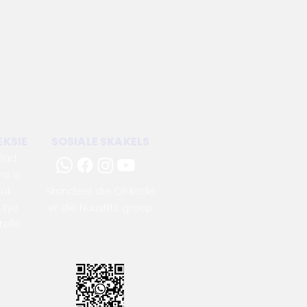
KSIE
SOSIALE SKAKELS
blad
ns is
tak
Skandeer die QR kode
 tye
vir die Nuusflits groep
telle