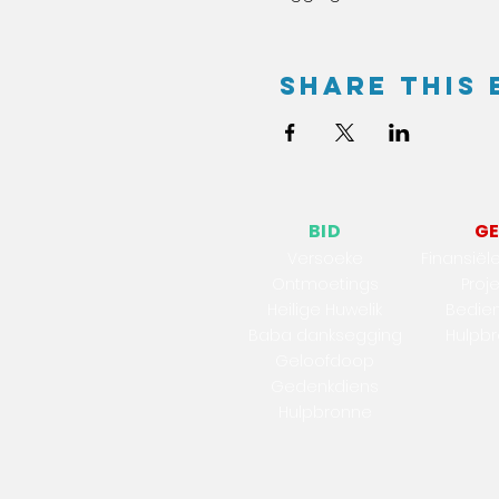
Share this 
BID
GE
Versoeke
Finansiël
Ontmoetings
Proj
Heilige Huwelik
Bedie
Baba danksegging
Hulpb
Geloofdoop
Gedenkdiens
Hulpbronne